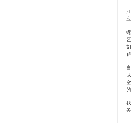
江
应
螺
区
刻
解
自
成
空
的
我
务