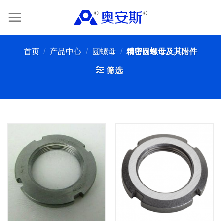
Skip
to
content
首页
/
产品中心
/
圆螺母
/
精密圆螺母及其附件
筛选