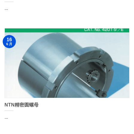
...
16
6 月
NTN精密圆螺母
...