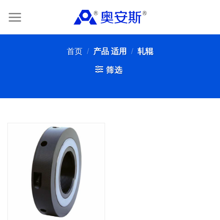
Skip
to
content
首页
/
产品 适用
/
轧辊
筛选