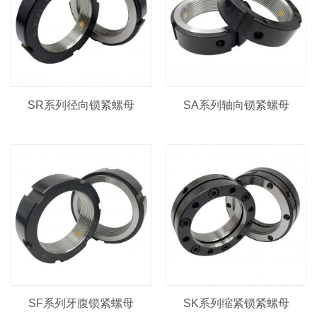
SR系列径向锁紧螺母
SA系列轴向锁紧螺母
SF系列牙腹锁紧螺母
SK系列缩紧锁紧螺母