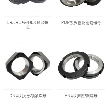
LR/LRE系列弹片锁紧螺
KMK系列楔块锁紧螺母
母
DN系列方形锁紧螺母
AN系列精密圆螺母