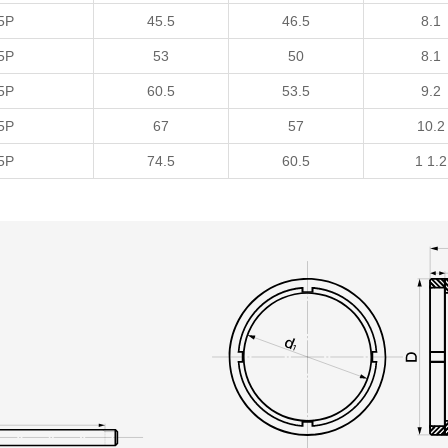
5P
45.5
46.5
8.1
5P
53
50
8.1
5P
60.5
53.5
9.2
5P
67
57
10.2
5P
74.5
60.5
1 1.2