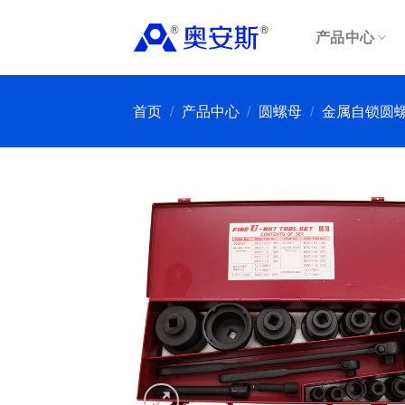
Skip
to
产品中心
content
首页
/
产品中心
/
圆螺母
/
金属自锁圆