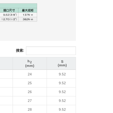
搜索:
h
S
2
(mm)
)
(mm)
h
S
2
24
9.52
(mm)
)
(mm)
25
9.52
26
9.52
27
9.52
28
9.52