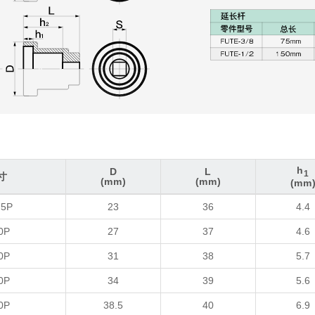
h
D
L
1
寸
(mm)
(mm)
(mm
寸
D
L
h
1
75P
23
36
4.4
(mm)
(mm)
(mm
0P
27
37
4.6
0P
31
38
5.7
0P
34
39
5.6
0P
38.5
40
6.9