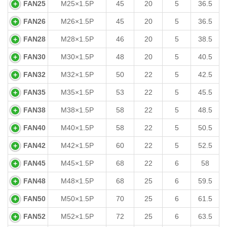
FAN25
M25×1.5P
45
20
5
36.5
FAN26
M26×1.5P
45
20
5
36.5
FAN28
M28×1.5P
46
20
5
38.5
FAN30
M30×1.5P
48
20
5
40.5
FAN32
M32×1.5P
50
22
5
42.5
FAN35
M35×1.5P
53
22
5
45.5
FAN38
M38×1.5P
58
22
5
48.5
FAN40
M40×1.5P
58
22
5
50.5
FAN42
M42×1.5P
60
22
5
52.5
FAN45
M45×1.5P
68
22
6
58
FAN48
M48×1.5P
68
25
6
59.5
FAN50
M50×1.5P
70
25
6
61.5
FAN52
M52×1.5P
72
25
6
63.5