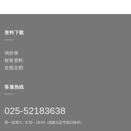
资料下载
询价单
财务资料
在线文档
客服热线
025-52183638
周一至周六：8:30～18:00（国家法定节假日除外）