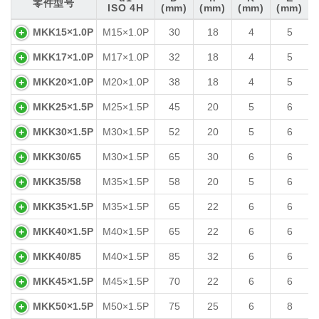
零件型号
ISO 4H
(mm)
(mm)
(mm)
(mm)
零件型号
d1
D
h
K
E
MKK15×1.0P
M15×1.0P
30
18
4
5
ISO 4H
(mm)
(mm)
(mm)
(mm)
MKK17×1.0P
M17×1.0P
32
18
4
5
MKK20×1.0P
M20×1.0P
38
18
4
5
MKK25×1.5P
M25×1.5P
45
20
5
6
MKK30×1.5P
M30×1.5P
52
20
5
6
MKK30/65
M30×1.5P
65
30
6
6
MKK35/58
M35×1.5P
58
20
5
6
MKK35×1.5P
M35×1.5P
65
22
6
6
MKK40×1.5P
M40×1.5P
65
22
6
6
MKK40/85
M40×1.5P
85
32
6
6
MKK45×1.5P
M45×1.5P
70
22
6
6
MKK50×1.5P
M50×1.5P
75
25
6
8