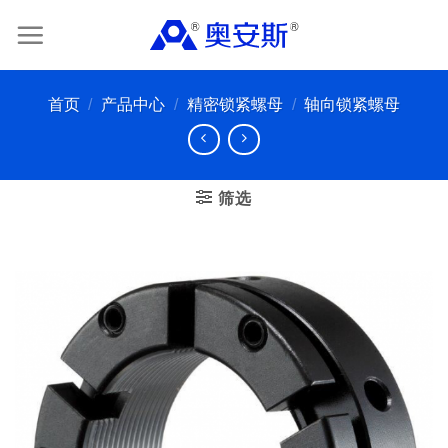
Skip
to
content
首页
/
产品中心
/
精密锁紧螺母
/
轴向锁紧螺母
筛选