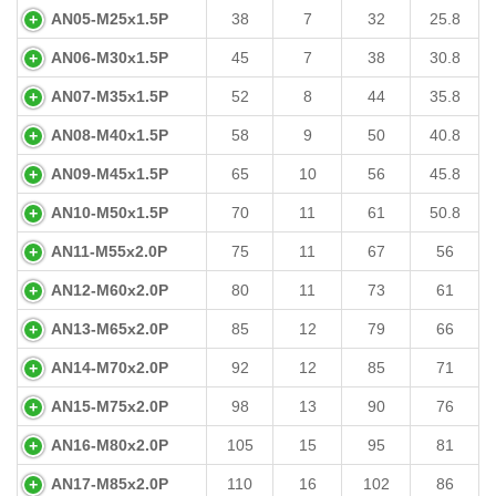
AN05-M25x1.5P
38
7
32
25.8
AN06-M30x1.5P
45
7
38
30.8
AN07-M35x1.5P
52
8
44
35.8
AN08-M40x1.5P
58
9
50
40.8
AN09-M45x1.5P
65
10
56
45.8
AN10-M50x1.5P
70
11
61
50.8
AN11-M55x2.0P
75
11
67
56
AN12-M60x2.0P
80
11
73
61
AN13-M65x2.0P
85
12
79
66
AN14-M70x2.0P
92
12
85
71
AN15-M75x2.0P
98
13
90
76
AN16-M80x2.0P
105
15
95
81
AN17-M85x2.0P
110
16
102
86