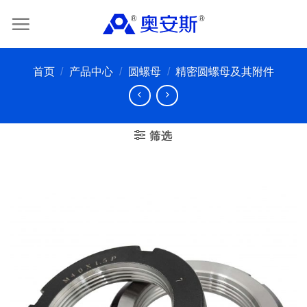
Skip
to
content
首页
/
产品中心
/
圆螺母
/
精密圆螺母及其附件
筛选