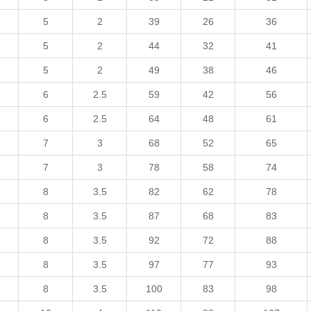
5
2
39
26
36
5
2
44
32
41
5
2
49
38
46
6
2.5
59
42
56
6
2.5
64
48
61
7
3
68
52
65
7
3
78
58
74
8
3.5
82
62
78
8
3.5
87
68
83
8
3.5
92
72
88
8
3.5
97
77
93
8
3.5
100
83
98