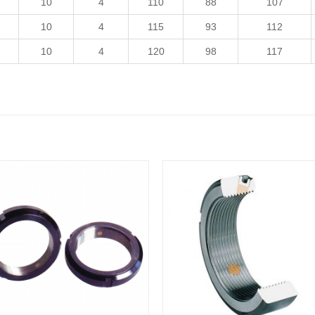
10
4
110
88
107
10
4
115
93
112
10
4
120
98
117