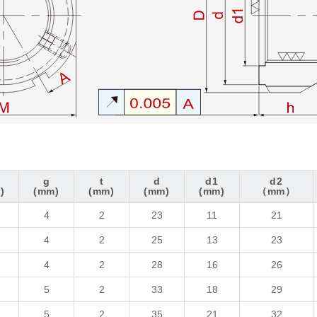
g
t
d
d1
d2
)
(mm)
(mm)
(mm)
(mm)
（mm）
g
t
d
d1
d2
4
2
23
11
21
)
(mm)
(mm)
(mm)
(mm)
（mm）
4
2
25
13
23
4
2
28
16
26
5
2
33
18
29
5
2
35
21
32