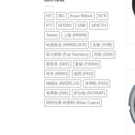
HTI
IBC
Kuso Relock
NTN
PTI
SFERO
SNR
SPIETH
Tentec
上银 (HIWIN)
哈德洛克 (HARDLOCK)
太敬 (YHB)
富士精密 (Fuji Seimitsu)
尚精 (SAK)
斯凯孚 (SKF)
盈锡 (YINSH)
祥开 (NIKKI)
福田 (FKD)
纳德拉 (NADELLA)
舍弗勒 (FAG)
舍弗勒 (INA)
萨尔福 (SCHAAF)
阿特拉斯·科普柯 (Atlas Copco)