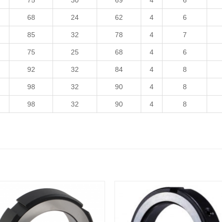
75
30
69
4
6
68
24
62
4
6
85
32
78
4
7
75
25
68
4
6
92
32
84
4
8
98
32
90
4
8
98
32
90
4
8