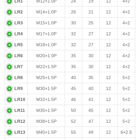
LR1
M12×1.0P
24
19
12
4×2
螺纹直径×螺距
(mm)
(mm)
(mm)
LR2
M14×1.0P
26
21
12
4×2
LR3
M15×1.0P
30
25
12
4×2
LR4
M17×1.0P
32
27
12
4×2
LR5
M18×1.0P
32
27
12
4×2
LR6
M20×1.0P
35
30
12
4×2
LR7
M22×1.5P
35
30
12
4×2
LR8
M25×1.5P
40
35
12
5×2
LR9
M30×1.5P
45
40
12
5×2
LR10
M32×1.5P
46
41
12
5×2
LR11
M35×1.5P
50
45
12
5×2
LR12
M38×1.5P
52
47
12
5×2
LR13
M40×1.5P
55
49
12
6×2.5