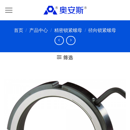
Skip
to
content
首页
/
产品中心
/
精密锁紧螺母
/
径向锁紧螺母
筛选