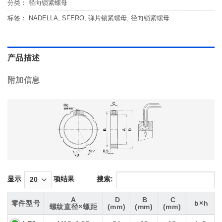
分类：
径向锁紧螺母
标签：
NADELLA
,
SFERO
,
弹片锁紧螺母
,
径向锁紧螺母
产品描述
附加信息
显示
项结果
搜索:
A
D
B
C
零件型号
b×h
螺纹直径×螺距
(mm)
(mm)
(mm)
零件型号
A
D
B
C
b×h