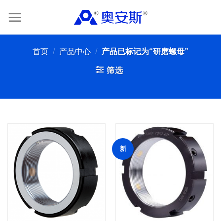
Skip
to
content
首页
/
产品中心
/
产品已标记为“研磨螺母”
筛选
新